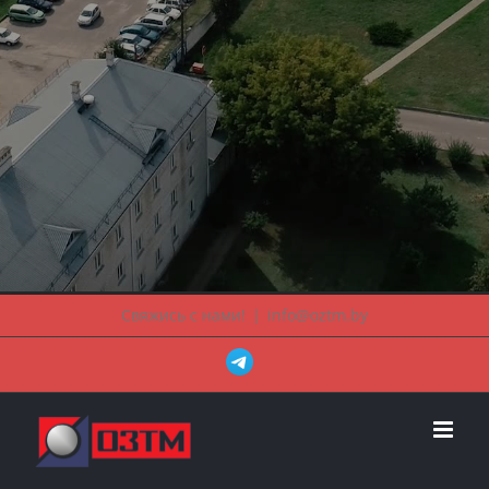
Свяжись с нами!
|
info@oztm.by
Наш
телеграм
канал